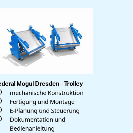
ederal Mogul Dresden - Trolley
Prüfstati
mechanische Konstruktion
mech
Fertigung und Montage
Kons
E-Planung und Steuerung
Fert
Dokumentation und
Inbe
Bedienanleitung
Soft