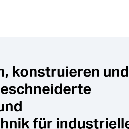
n, konstruieren und
geschneiderte
 und
nik für industriell