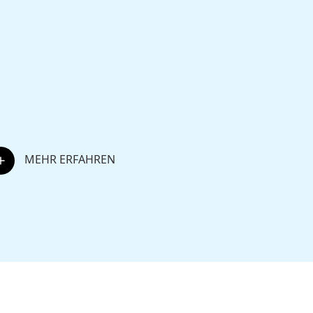
Pro
tech
inkl.
MEHR ERFAHREN
MEHR